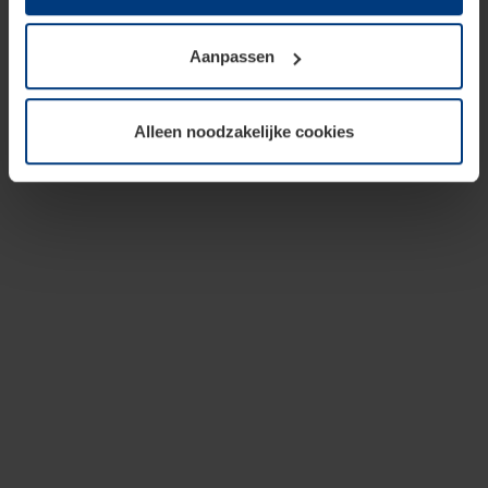
op te slaan voor zover dit voor een correcte werking van
onze pagina's absoluut noodzakelijk is. Voor alle andere
Aanpassen
soorten cookies is uw toestemming vereist. Uw
toestemming kunt u op elk moment bij de uitleg van de
cookies op pagina
privacyverklaring
op onze website
Alleen noodzakelijke cookies
wijzigen of herroepen.