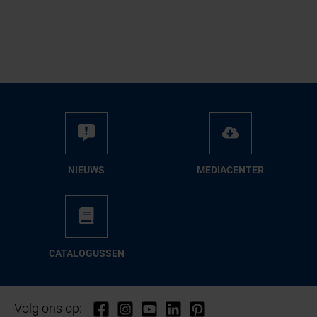
NIEUWS
ME­DIA­CEN­TER
CA­TA­LO­GUS­SEN
Volg ons op: