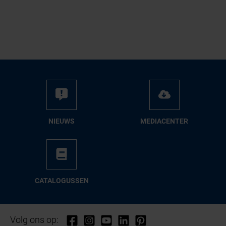
NIEUWS
ME­DIA­CEN­TER
CA­TA­LO­GUS­SEN
Volg ons op: