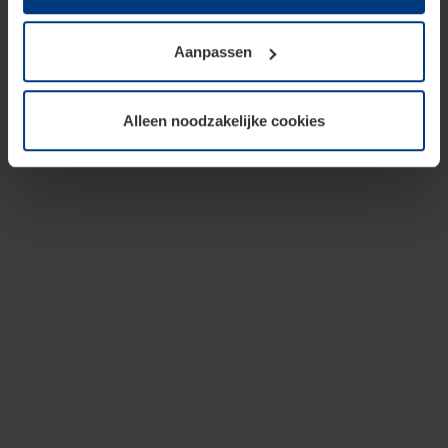
op te slaan voor zover dit voor een correcte werking van
onze pagina's absoluut noodzakelijk is. Voor alle andere
Aanpassen
soorten cookies is uw toestemming vereist. Uw
toestemming kunt u op elk moment bij de uitleg van de
cookies op pagina
privacyverklaring
op onze website
Alleen noodzakelijke cookies
wijzigen of herroepen.