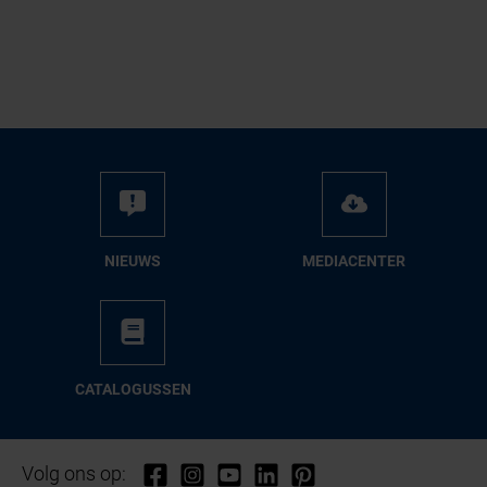
NIEUWS
ME­DIA­CEN­TER
CA­TA­LO­GUS­SEN
Volg ons op: