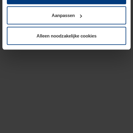
op te slaan voor zover dit voor een correcte werking van
onze pagina's absoluut noodzakelijk is. Voor alle andere
Aanpassen
soorten cookies is uw toestemming vereist. Uw
toestemming kunt u op elk moment bij de uitleg van de
cookies op pagina
privacyverklaring
op onze website
Alleen noodzakelijke cookies
wijzigen of herroepen.