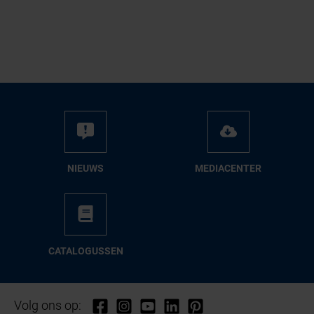
NIEUWS
ME­DIA­CEN­TER
CA­TA­LO­GUS­SEN
Volg ons op: