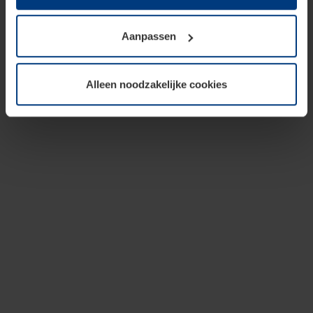
op te slaan voor zover dit voor een correcte werking van
onze pagina's absoluut noodzakelijk is. Voor alle andere
Aanpassen
soorten cookies is uw toestemming vereist. Uw
toestemming kunt u op elk moment bij de uitleg van de
cookies op pagina
privacyverklaring
op onze website
Alleen noodzakelijke cookies
wijzigen of herroepen.