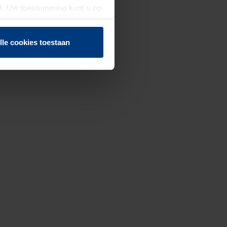
st. Uw toestemming kunt u op
n of herroepen.
lle cookies toestaan