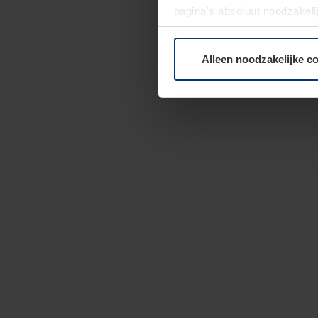
pagina's absoluut noodzakeli
elk moment bij de uitleg van
Alleen noodzakelijke c