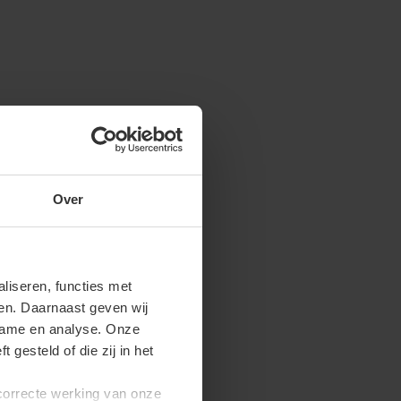
Over
iseren, functies met
ren. Daarnaast geven wij
clame en analyse. Onze
gesteld of die zij in het
 correcte werking van onze