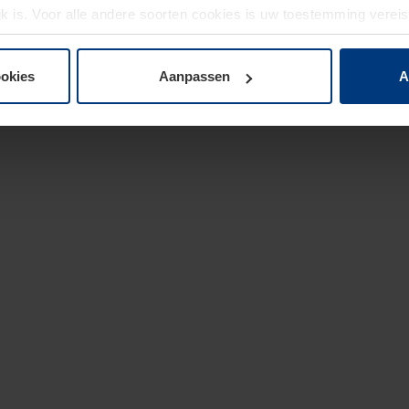
jk is. Voor alle andere soorten cookies is uw toestemming verei
 de cookies op pagina
privacyverklaring
op onze website wijzige
ookies
Aanpassen
A