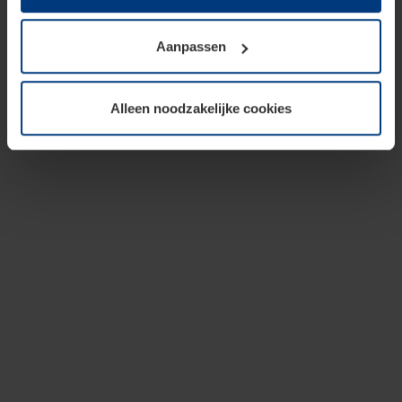
op te slaan voor zover dit voor een correcte werking van
onze pagina's absoluut noodzakelijk is. Voor alle andere
Aanpassen
soorten cookies is uw toestemming vereist. Uw
toestemming kunt u op elk moment bij de uitleg van de
cookies op pagina
privacyverklaring
op onze website
Alleen noodzakelijke cookies
wijzigen of herroepen.