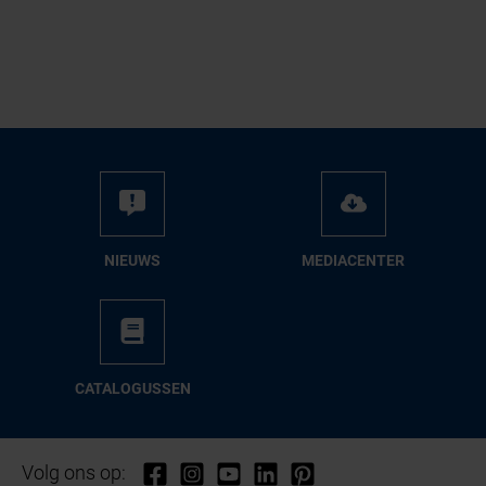
NIEUWS
ME­DIA­CEN­TER
CA­TA­LO­GUS­SEN
Volg ons op: