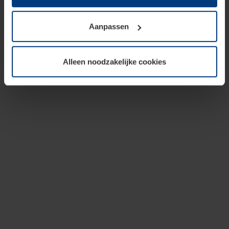
op te slaan voor zover dit voor een correcte werking van
onze pagina's absoluut noodzakelijk is. Voor alle andere
Aanpassen
soorten cookies is uw toestemming vereist. Uw
toestemming kunt u op elk moment bij de uitleg van de
cookies op pagina
privacyverklaring
op onze website
Alleen noodzakelijke cookies
wijzigen of herroepen.