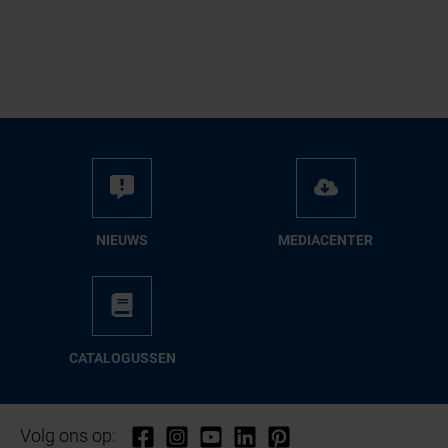
NIEUWS
ME­DIA­CEN­TER
CA­TA­LO­GUS­SEN
Volg ons op: