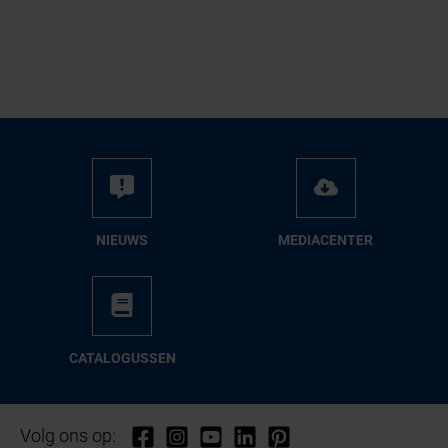
NIEUWS
ME­DIA­CEN­TER
CA­TA­LO­GUS­SEN
Volg ons op: