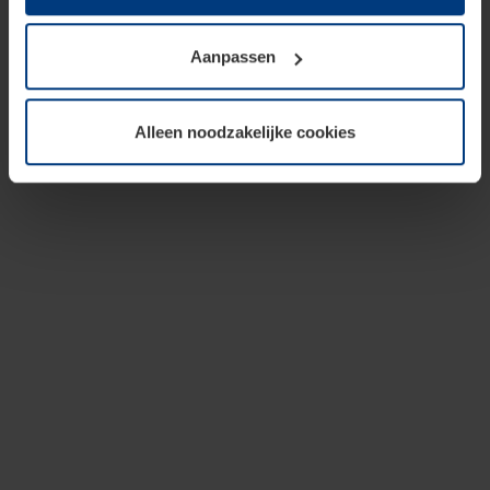
op te slaan voor zover dit voor een correcte werking van
onze pagina's absoluut noodzakelijk is. Voor alle andere
Aanpassen
soorten cookies is uw toestemming vereist. Uw
toestemming kunt u op elk moment bij de uitleg van de
cookies op pagina
privacyverklaring
op onze website
Alleen noodzakelijke cookies
wijzigen of herroepen.