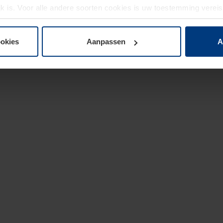
jk is. Voor alle andere soorten cookies is uw toestemming verei
 de cookies op pagina
privacyverklaring
op onze website wijzige
ookies
Aanpassen
A