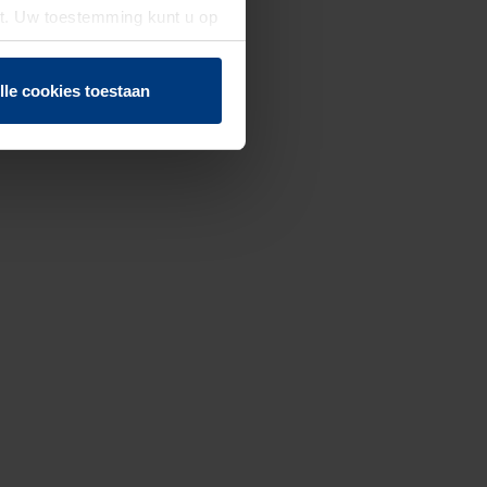
st. Uw toestemming kunt u op
n of herroepen.
lle cookies toestaan