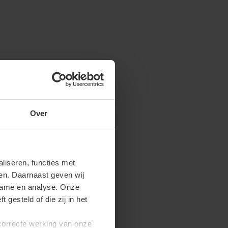
Over
iseren, functies met
ren. Daarnaast geven wij
clame en analyse. Onze
gesteld of die zij in het
 correcte werking van onze