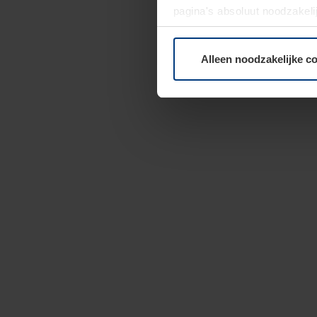
pagina's absoluut noodzakeli
elk moment bij de uitleg van
Alleen noodzakelijke c