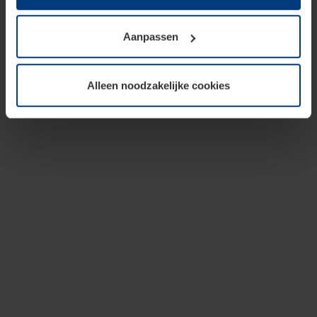
op te slaan voor zover dit voor een correcte werking van
onze pagina's absoluut noodzakelijk is. Voor alle andere
Aanpassen
soorten cookies is uw toestemming vereist. Uw
toestemming kunt u op elk moment bij de uitleg van de
cookies op pagina
privacyverklaring
op onze website
Alleen noodzakelijke cookies
wijzigen of herroepen.