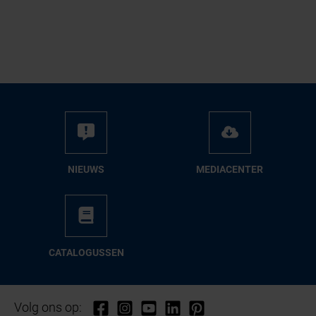
NIEUWS
ME­DIA­CEN­TER
CA­TA­LO­GUS­SEN
Volg ons op: