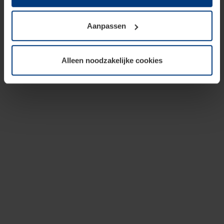
op te slaan voor zover dit voor een correcte werking van
onze pagina's absoluut noodzakelijk is. Voor alle andere
Aanpassen
soorten cookies is uw toestemming vereist. Uw
toestemming kunt u op elk moment bij de uitleg van de
cookies op pagina
privacyverklaring
op onze website
Alleen noodzakelijke cookies
wijzigen of herroepen.