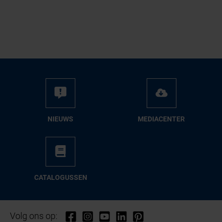
NIEUWS
ME­DIA­CEN­TER
CA­TA­LO­GUS­SEN
Volg ons op: