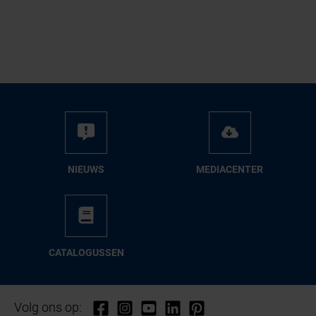
NIEUWS
ME­DIA­CEN­TER
CA­TA­LO­GUS­SEN
Volg ons op: