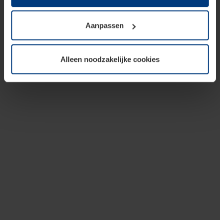
op te slaan voor zover dit voor een correcte werking van
onze pagina's absoluut noodzakelijk is. Voor alle andere
Aanpassen
soorten cookies is uw toestemming vereist. Uw
toestemming kunt u op elk moment bij de uitleg van de
cookies op pagina
privacyverklaring
op onze website
Alleen noodzakelijke cookies
wijzigen of herroepen.