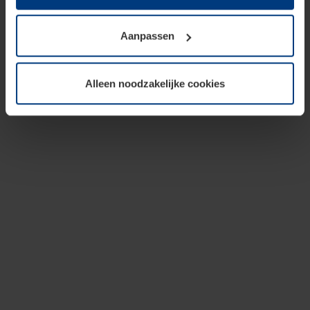
op te slaan voor zover dit voor een correcte werking van
onze pagina's absoluut noodzakelijk is. Voor alle andere
Aanpassen
soorten cookies is uw toestemming vereist. Uw
toestemming kunt u op elk moment bij de uitleg van de
cookies op pagina
privacyverklaring
op onze website
Alleen noodzakelijke cookies
wijzigen of herroepen.