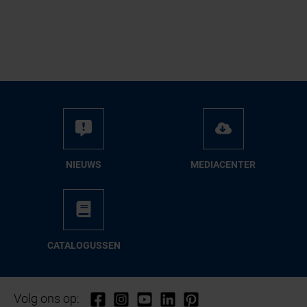
NIEUWS
ME­DIA­CEN­TER
CA­TA­LO­GUS­SEN
Volg ons op: