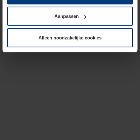
op te slaan voor zover dit voor een correcte werking van
onze pagina's absoluut noodzakelijk is. Voor alle andere
Aanpassen
soorten cookies is uw toestemming vereist. Uw
toestemming kunt u op elk moment bij de uitleg van de
cookies op pagina
privacyverklaring
op onze website
Alleen noodzakelijke cookies
wijzigen of herroepen.