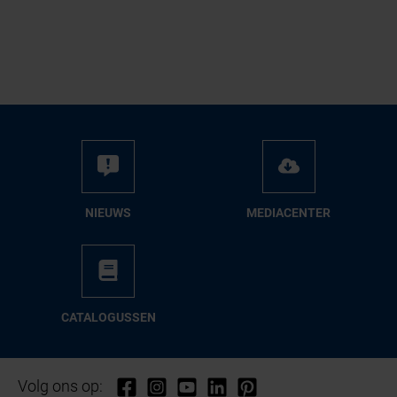
NIEUWS
ME­DIA­CEN­TER
CA­TA­LO­GUS­SEN
Volg ons op: