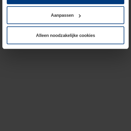
op te slaan voor zover dit voor een correcte werking van
onze pagina's absoluut noodzakelijk is. Voor alle andere
Aanpassen
soorten cookies is uw toestemming vereist. Uw
toestemming kunt u op elk moment bij de uitleg van de
cookies op pagina
privacyverklaring
op onze website
Alleen noodzakelijke cookies
wijzigen of herroepen.