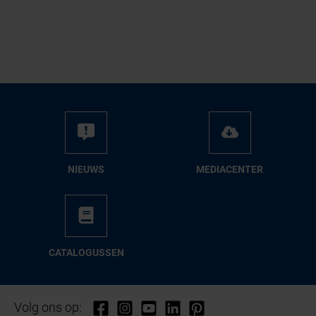
NIEUWS
ME­DIA­CEN­TER
CA­TA­LO­GUS­SEN
Volg ons op: