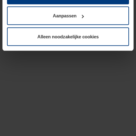
op te slaan voor zover dit voor een correcte werking van
onze pagina's absoluut noodzakelijk is. Voor alle andere
Aanpassen
soorten cookies is uw toestemming vereist. Uw
toestemming kunt u op elk moment bij de uitleg van de
cookies op pagina
privacyverklaring
op onze website
Alleen noodzakelijke cookies
wijzigen of herroepen.