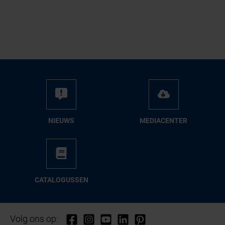
NIEUWS
ME­DIA­CEN­TER
CA­TA­LO­GUS­SEN
Volg ons op: