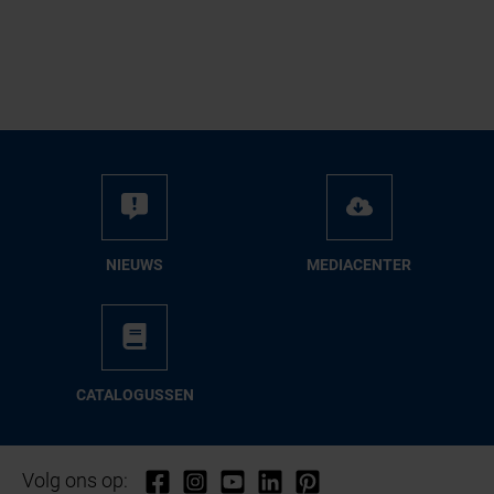
NIEUWS
ME­DIA­CEN­TER
CA­TA­LO­GUS­SEN
Volg ons op: