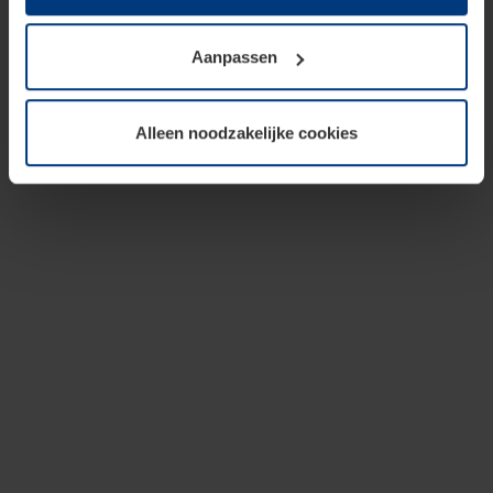
op te slaan voor zover dit voor een correcte werking van
onze pagina's absoluut noodzakelijk is. Voor alle andere
Aanpassen
soorten cookies is uw toestemming vereist. Uw
toestemming kunt u op elk moment bij de uitleg van de
cookies op pagina
privacyverklaring
op onze website
Alleen noodzakelijke cookies
wijzigen of herroepen.