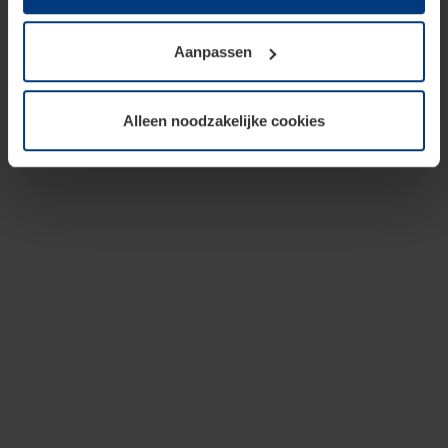
op te slaan voor zover dit voor een correcte werking van
onze pagina's absoluut noodzakelijk is. Voor alle andere
Aanpassen
soorten cookies is uw toestemming vereist. Uw
toestemming kunt u op elk moment bij de uitleg van de
cookies op pagina
privacyverklaring
op onze website
Alleen noodzakelijke cookies
wijzigen of herroepen.