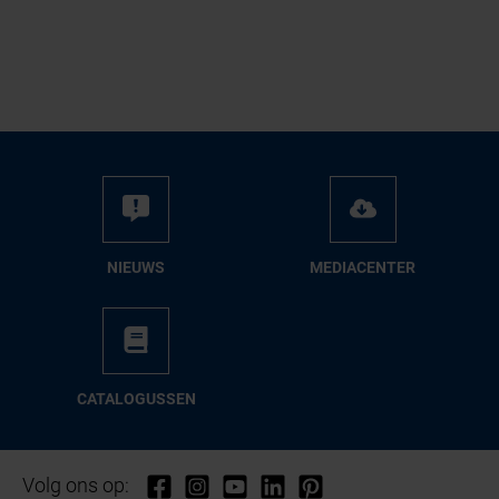
NIEUWS
ME­DIA­CEN­TER
CA­TA­LO­GUS­SEN
Volg ons op: