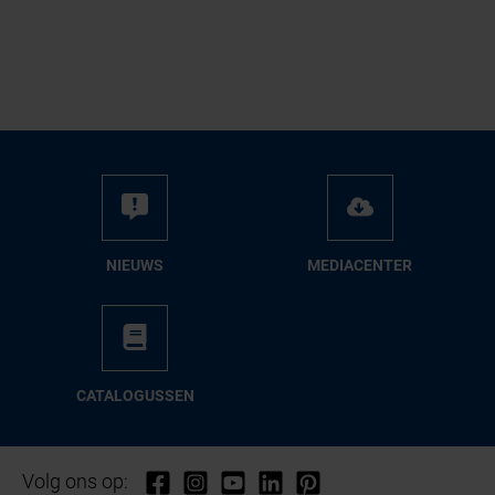
NIEUWS
ME­DIA­CEN­TER
CA­TA­LO­GUS­SEN
Volg ons op: