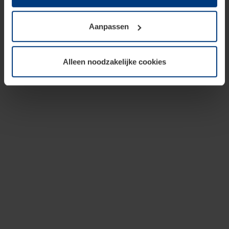
op te slaan voor zover dit voor een correcte werking van
onze pagina's absoluut noodzakelijk is. Voor alle andere
Aanpassen
soorten cookies is uw toestemming vereist. Uw
toestemming kunt u op elk moment bij de uitleg van de
cookies op pagina
privacyverklaring
op onze website
Alleen noodzakelijke cookies
wijzigen of herroepen.