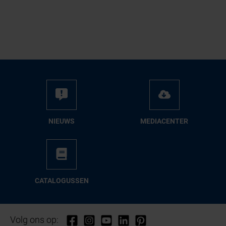
NIEUWS
ME­DIA­CEN­TER
CA­TA­LO­GUS­SEN
Volg ons op: