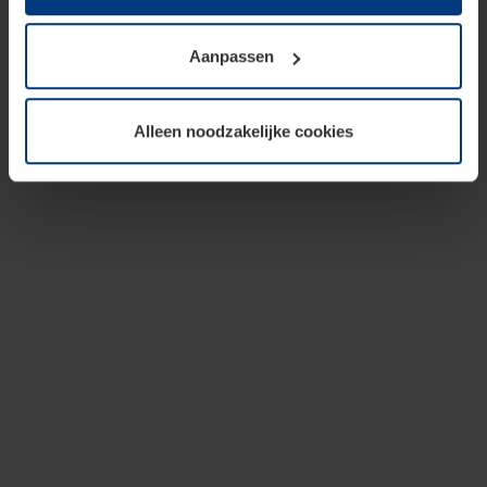
op te slaan voor zover dit voor een correcte werking van
onze pagina's absoluut noodzakelijk is. Voor alle andere
Aanpassen
soorten cookies is uw toestemming vereist. Uw
toestemming kunt u op elk moment bij de uitleg van de
cookies op pagina
privacyverklaring
op onze website
Alleen noodzakelijke cookies
wijzigen of herroepen.