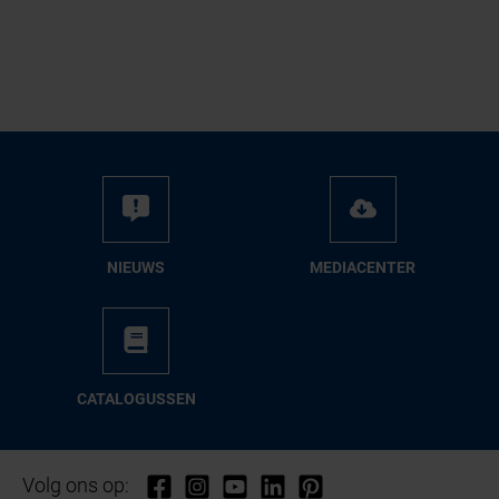
NIEUWS
ME­DIA­CEN­TER
CA­TA­LO­GUS­SEN
Volg ons op: