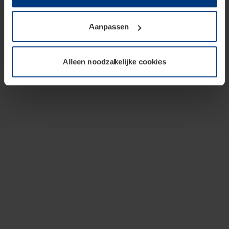
op te slaan voor zover dit voor een correcte werking van
onze pagina's absoluut noodzakelijk is. Voor alle andere
Aanpassen
soorten cookies is uw toestemming vereist. Uw
toestemming kunt u op elk moment bij de uitleg van de
cookies op pagina
privacyverklaring
op onze website
Alleen noodzakelijke cookies
wijzigen of herroepen.