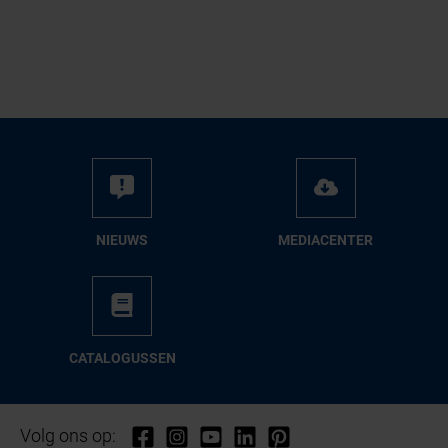
NIEUWS
ME­DIA­CEN­TER
CA­TA­LO­GUS­SEN
Volg ons op: