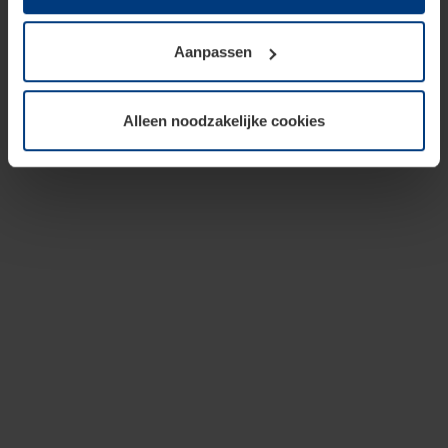
op te slaan voor zover dit voor een correcte werking van
onze pagina's absoluut noodzakelijk is. Voor alle andere
Aanpassen
soorten cookies is uw toestemming vereist. Uw
toestemming kunt u op elk moment bij de uitleg van de
cookies op pagina
privacyverklaring
op onze website
Alleen noodzakelijke cookies
wijzigen of herroepen.