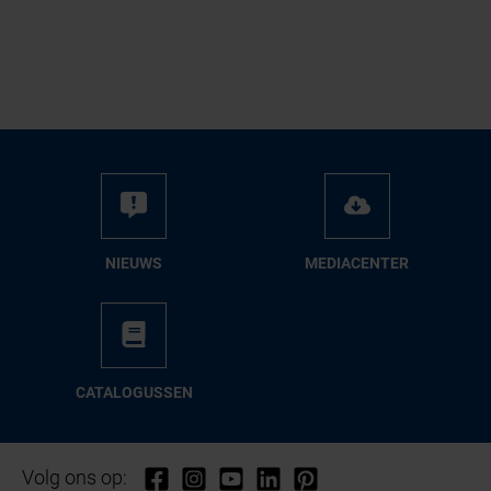
NIEUWS
ME­DIA­CEN­TER
CA­TA­LO­GUS­SEN
Volg ons op: