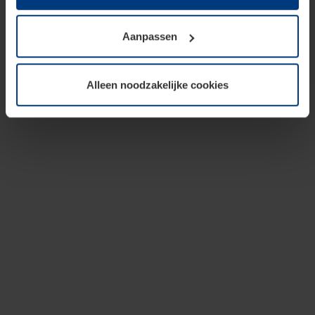
op te slaan voor zover dit voor een correcte werking van
onze pagina's absoluut noodzakelijk is. Voor alle andere
Aanpassen
soorten cookies is uw toestemming vereist. Uw
toestemming kunt u op elk moment bij de uitleg van de
cookies op pagina
privacyverklaring
op onze website
Alleen noodzakelijke cookies
wijzigen of herroepen.