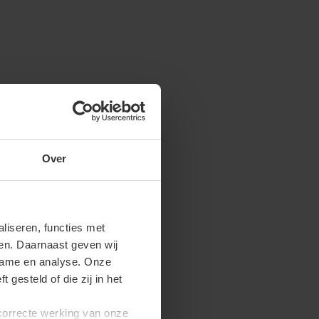
Over
iseren, functies met
ren. Daarnaast geven wij
clame en analyse. Onze
gesteld of die zij in het
 correcte werking van onze