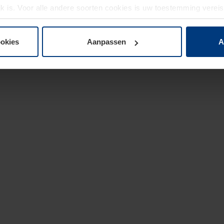
jk is. Voor alle andere soorten cookies is uw toestemming verei
 de cookies op pagina
privacyverklaring
op onze website wijzige
ookies
Aanpassen
A