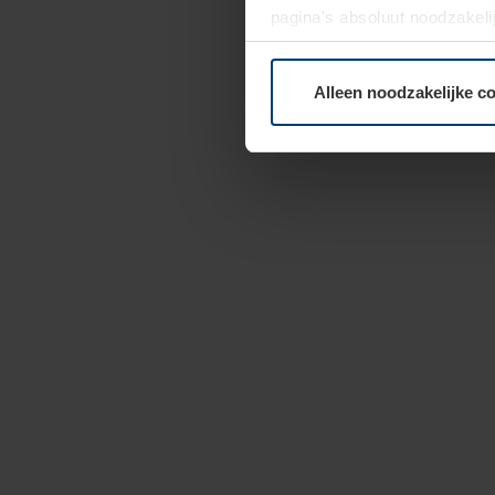
pagina's absoluut noodzakeli
elk moment bij de uitleg van
Alleen noodzakelijke c