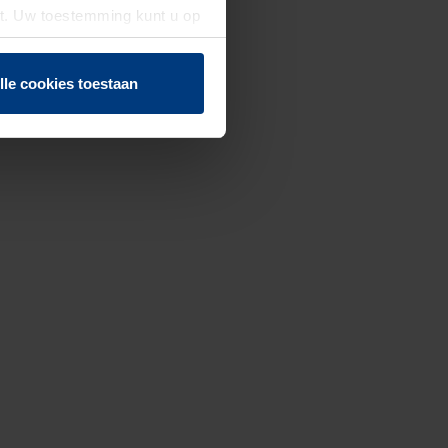
st. Uw toestemming kunt u op
n of herroepen.
lle cookies toestaan