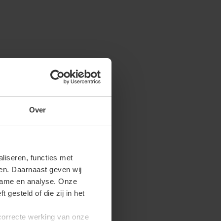
Over
iseren, functies met
ren. Daarnaast geven wij
clame en analyse. Onze
gesteld of die zij in het
 correcte werking van onze