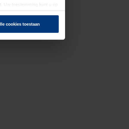
st. Uw toestemming kunt u op
n of herroepen.
lle cookies toestaan