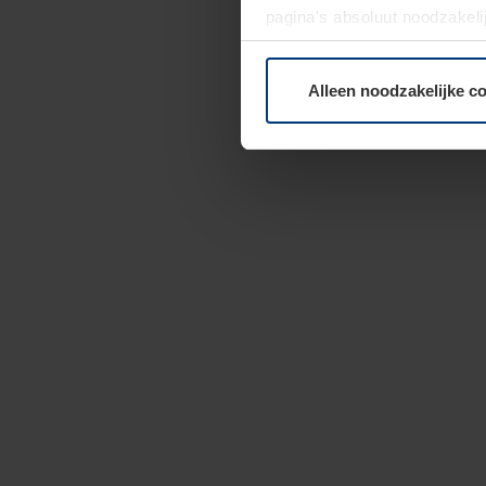
pagina's absoluut noodzakeli
elk moment bij de uitleg van
Alleen noodzakelijke c