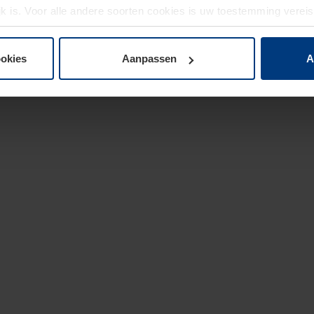
jk is. Voor alle andere soorten cookies is uw toestemming verei
 de cookies op pagina
privacyverklaring
op onze website wijzige
ookies
Aanpassen
A