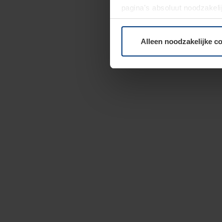
pagina's absoluut noodzakeli
elk moment bij de uitleg van
Alleen noodzakelijke c