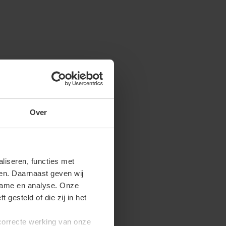
Over
iseren, functies met
ren. Daarnaast geven wij
clame en analyse. Onze
gesteld of die zij in het
 correcte werking van onze