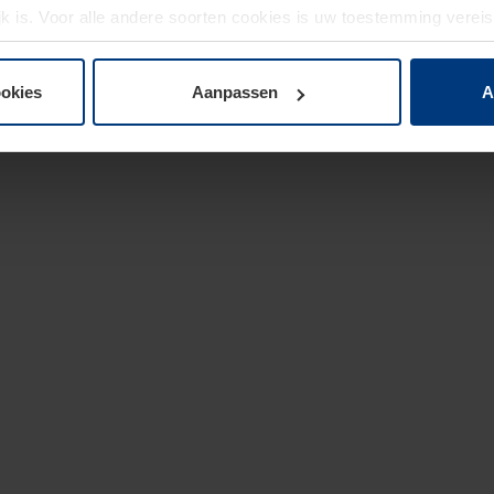
jk is. Voor alle andere soorten cookies is uw toestemming verei
 de cookies op pagina
privacyverklaring
op onze website wijzige
ookies
Aanpassen
A