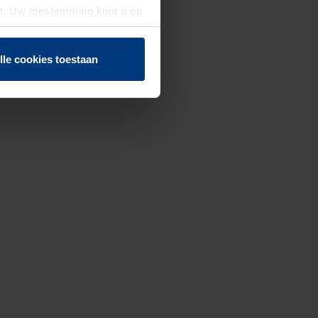
st. Uw toestemming kunt u op
n of herroepen.
lle cookies toestaan