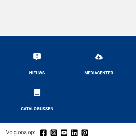
NIEUWS
ME­DIA­CEN­TER
CA­TA­LO­GUS­SEN
Volg ons op: