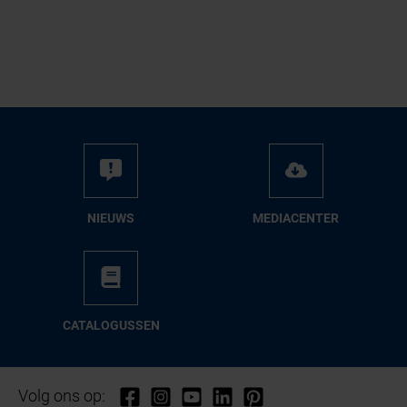
NIEUWS
ME­DIA­CEN­TER
CA­TA­LO­GUS­SEN
Volg ons op: