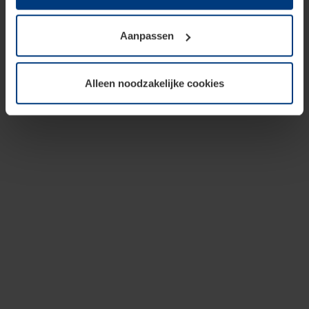
op te slaan voor zover dit voor een correcte werking van
onze pagina's absoluut noodzakelijk is. Voor alle andere
Aanpassen
soorten cookies is uw toestemming vereist. Uw
toestemming kunt u op elk moment bij de uitleg van de
cookies op pagina
privacyverklaring
op onze website
Alleen noodzakelijke cookies
wijzigen of herroepen.