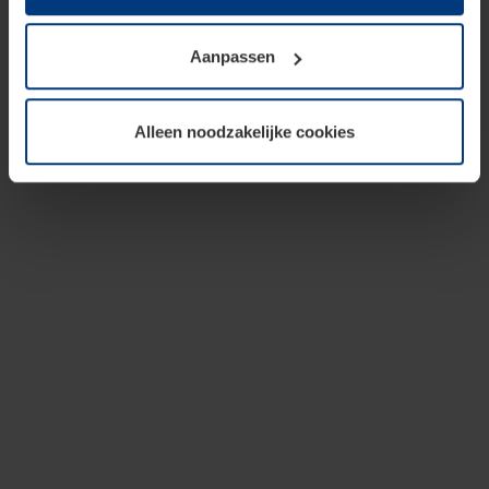
op te slaan voor zover dit voor een correcte werking van
onze pagina's absoluut noodzakelijk is. Voor alle andere
Aanpassen
soorten cookies is uw toestemming vereist. Uw
toestemming kunt u op elk moment bij de uitleg van de
cookies op pagina
privacyverklaring
op onze website
Alleen noodzakelijke cookies
wijzigen of herroepen.