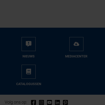
NIEUWS
ME­DIA­CEN­TER
CA­TA­LO­GUS­SEN
Volg ons op: