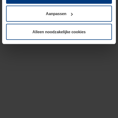
op te slaan voor zover dit voor een correcte werking van
onze pagina's absoluut noodzakelijk is. Voor alle andere
Aanpassen
soorten cookies is uw toestemming vereist. Uw
toestemming kunt u op elk moment bij de uitleg van de
cookies op pagina
privacyverklaring
op onze website
Alleen noodzakelijke cookies
wijzigen of herroepen.