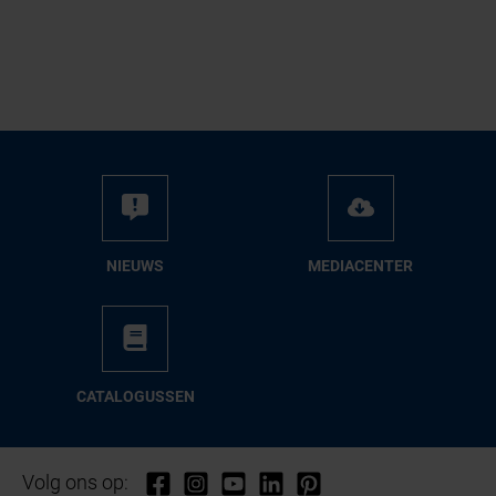
NIEUWS
ME­DIA­CEN­TER
CA­TA­LO­GUS­SEN
Volg ons op: