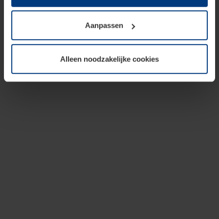
op te slaan voor zover dit voor een correcte werking van
onze pagina's absoluut noodzakelijk is. Voor alle andere
Aanpassen
soorten cookies is uw toestemming vereist. Uw
toestemming kunt u op elk moment bij de uitleg van de
cookies op pagina
privacyverklaring
op onze website
Alleen noodzakelijke cookies
wijzigen of herroepen.