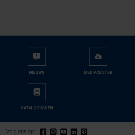
NIEUWS
ME­DIA­CEN­TER
CA­TA­LO­GUS­SEN
Volg ons op: