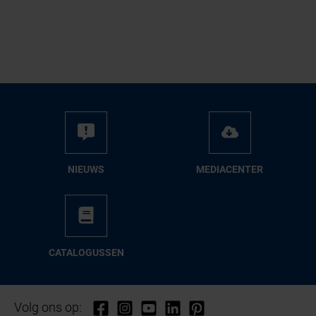
NIEUWS
ME­DIA­CEN­TER
CA­TA­LO­GUS­SEN
Volg ons op: