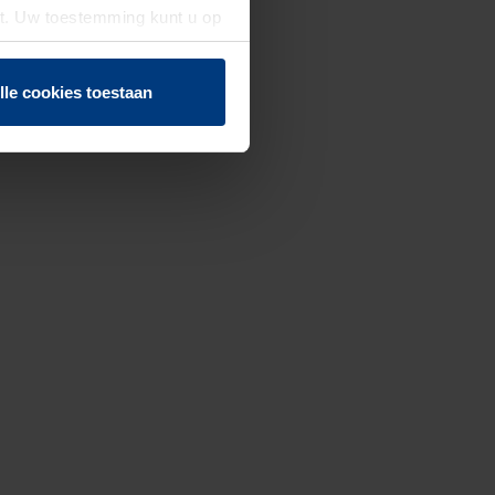
st. Uw toestemming kunt u op
n of herroepen.
lle cookies toestaan