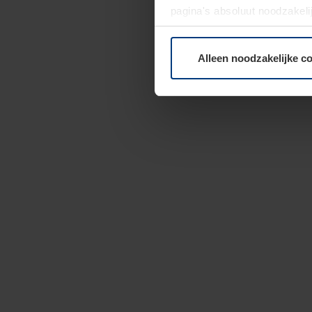
pagina's absoluut noodzakeli
elk moment bij de uitleg van
Alleen noodzakelijke c