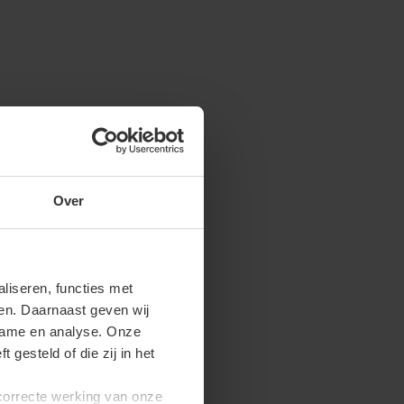
Over
iseren, functies met
ren. Daarnaast geven wij
clame en analyse. Onze
gesteld of die zij in het
 correcte werking van onze