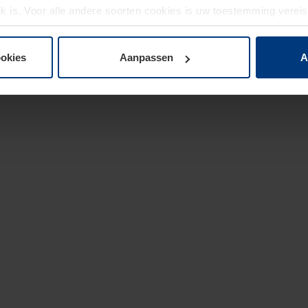
jk is. Voor alle andere soorten cookies is uw toestemming verei
 de cookies op pagina
privacyverklaring
op onze website wijzige
ookies
Aanpassen
A