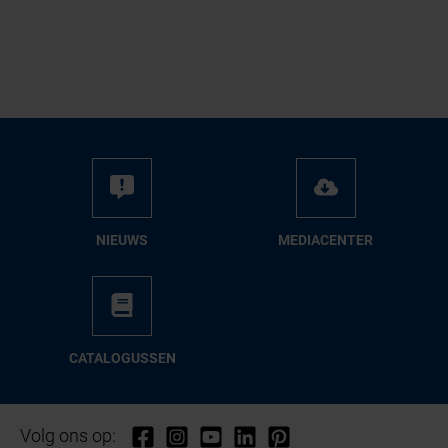
NIEUWS
ME­DIA­CEN­TER
CA­TA­LO­GUS­SEN
Volg ons op: