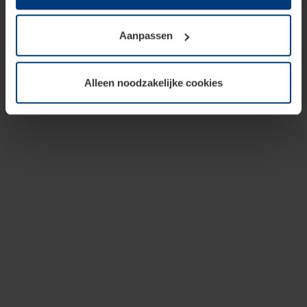
op te slaan voor zover dit voor een correcte werking van
onze pagina's absoluut noodzakelijk is. Voor alle andere
Aanpassen
soorten cookies is uw toestemming vereist. Uw
toestemming kunt u op elk moment bij de uitleg van de
cookies op pagina
privacyverklaring
op onze website
Alleen noodzakelijke cookies
wijzigen of herroepen.