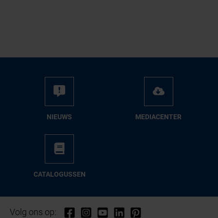
NIEUWS
ME­DIA­CEN­TER
CA­TA­LO­GUS­SEN
Volg ons op: