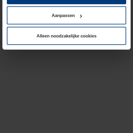
op te slaan voor zover dit voor een correcte werking van
onze pagina's absoluut noodzakelijk is. Voor alle andere
Aanpassen
soorten cookies is uw toestemming vereist. Uw
toestemming kunt u op elk moment bij de uitleg van de
cookies op pagina
privacyverklaring
op onze website
Alleen noodzakelijke cookies
wijzigen of herroepen.