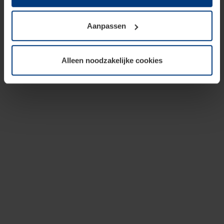
op te slaan voor zover dit voor een correcte werking van
onze pagina's absoluut noodzakelijk is. Voor alle andere
Aanpassen
soorten cookies is uw toestemming vereist. Uw
toestemming kunt u op elk moment bij de uitleg van de
cookies op pagina
privacyverklaring
op onze website
Alleen noodzakelijke cookies
wijzigen of herroepen.