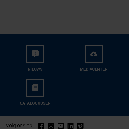
NIEUWS
ME­DIA­CEN­TER
CA­TA­LO­GUS­SEN
Volg ons op: