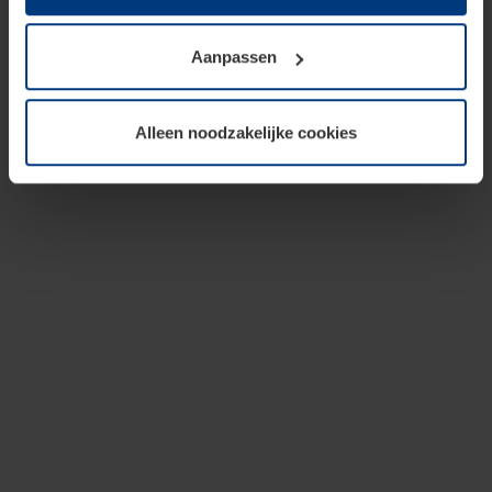
op te slaan voor zover dit voor een correcte werking van
onze pagina's absoluut noodzakelijk is. Voor alle andere
Aanpassen
soorten cookies is uw toestemming vereist. Uw
toestemming kunt u op elk moment bij de uitleg van de
cookies op pagina
privacyverklaring
op onze website
Alleen noodzakelijke cookies
wijzigen of herroepen.