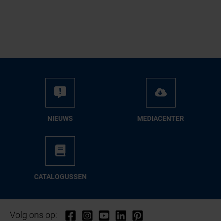
NIEUWS
ME­DIA­CEN­TER
CA­TA­LO­GUS­SEN
Volg ons op: