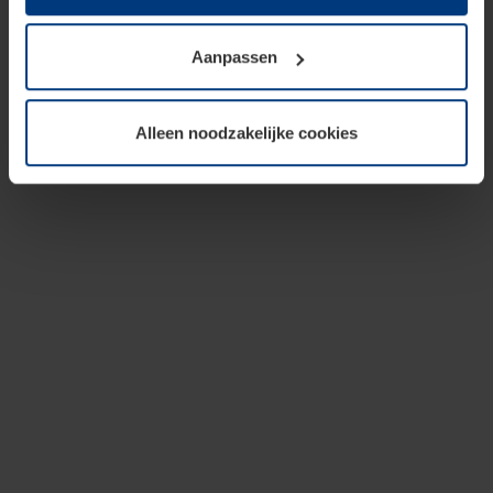
op te slaan voor zover dit voor een correcte werking van
onze pagina's absoluut noodzakelijk is. Voor alle andere
Aanpassen
soorten cookies is uw toestemming vereist. Uw
toestemming kunt u op elk moment bij de uitleg van de
cookies op pagina
privacyverklaring
op onze website
Alleen noodzakelijke cookies
wijzigen of herroepen.