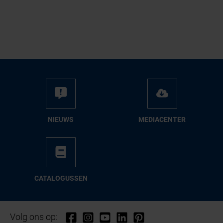
NIEUWS
ME­DIA­CEN­TER
CA­TA­LO­GUS­SEN
Volg ons op: