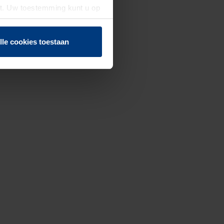
st. Uw toestemming kunt u op
n of herroepen.
lle cookies toestaan