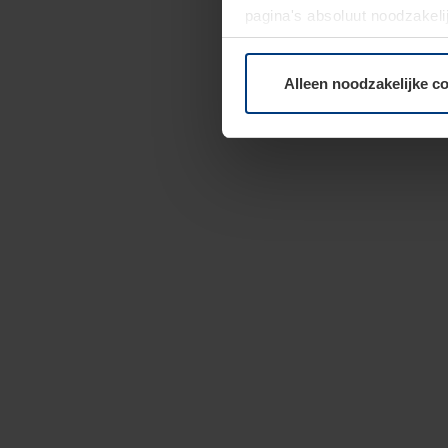
pagina's absoluut noodzakeli
elk moment bij de uitleg van
Alleen noodzakelijke c