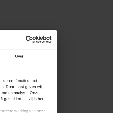
Over
iseren, functies met
ren. Daarnaast geven wij
clame en analyse. Onze
gesteld of die zij in het
 correcte werking van onze