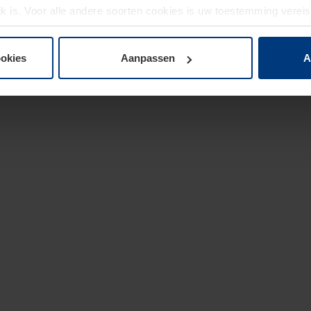
jk is. Voor alle andere soorten cookies is uw toestemming verei
 de cookies op pagina
privacyverklaring
op onze website wijzige
ookies
Aanpassen
A