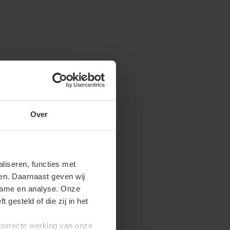
Over
iseren, functies met
ren. Daarnaast geven wij
clame en analyse. Onze
gesteld of die zij in het
 correcte werking van onze