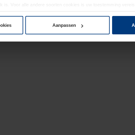
jk is. Voor alle andere soorten cookies is uw toestemming verei
 de cookies op pagina
privacyverklaring
op onze website wijzige
ookies
Aanpassen
A