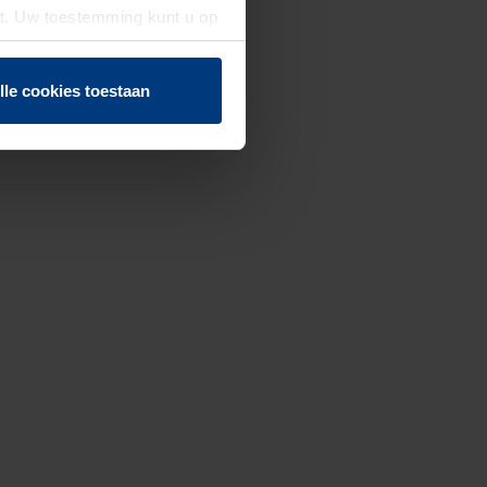
st. Uw toestemming kunt u op
n of herroepen.
lle cookies toestaan