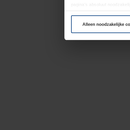
pagina's absoluut noodzakeli
elk moment bij de uitleg van
Alleen noodzakelijke c