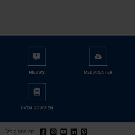
NIEUWS
ME­DIA­CEN­TER
CA­TA­LO­GUS­SEN
Volg ons op: