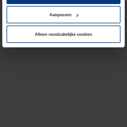
op te slaan voor zover dit voor een correcte werking van
onze pagina's absoluut noodzakelijk is. Voor alle andere
Aanpassen
soorten cookies is uw toestemming vereist. Uw
toestemming kunt u op elk moment bij de uitleg van de
cookies op pagina
privacyverklaring
op onze website
Alleen noodzakelijke cookies
wijzigen of herroepen.