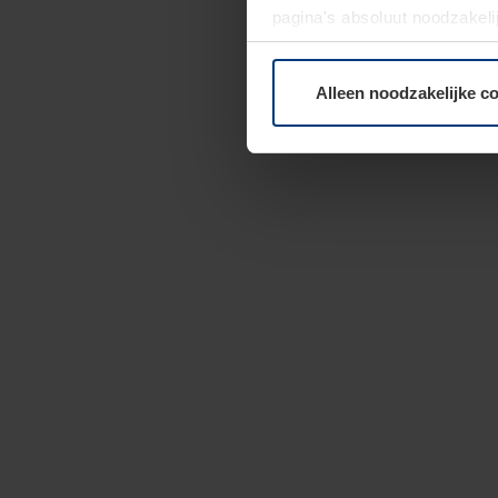
pagina's absoluut noodzakeli
elk moment bij de uitleg van
Alleen noodzakelijke c