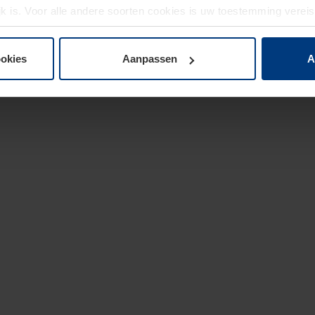
jk is. Voor alle andere soorten cookies is uw toestemming verei
 de cookies op pagina
privacyverklaring
op onze website wijzige
ookies
Aanpassen
A