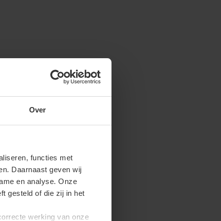
Over
iseren, functies met
ren. Daarnaast geven wij
clame en analyse. Onze
gesteld of die zij in het
 correcte werking van onze