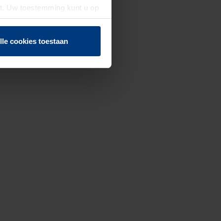
st. Uw toestemming kunt u op
n of herroepen.
lle cookies toestaan