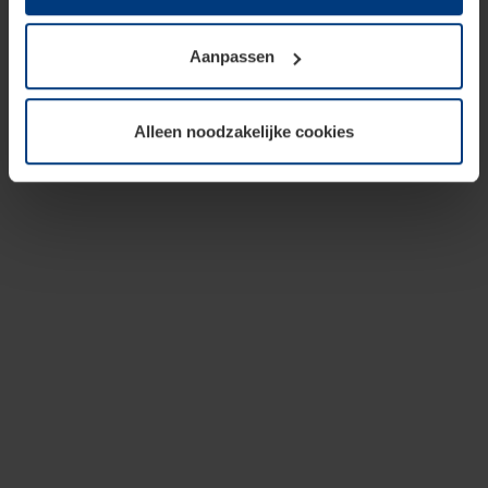
op te slaan voor zover dit voor een correcte werking van
onze pagina's absoluut noodzakelijk is. Voor alle andere
Aanpassen
soorten cookies is uw toestemming vereist. Uw
toestemming kunt u op elk moment bij de uitleg van de
cookies op pagina
privacyverklaring
op onze website
Alleen noodzakelijke cookies
wijzigen of herroepen.