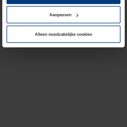
op te slaan voor zover dit voor een correcte werking van
onze pagina's absoluut noodzakelijk is. Voor alle andere
Aanpassen
soorten cookies is uw toestemming vereist. Uw
toestemming kunt u op elk moment bij de uitleg van de
cookies op pagina
privacyverklaring
op onze website
Alleen noodzakelijke cookies
wijzigen of herroepen.