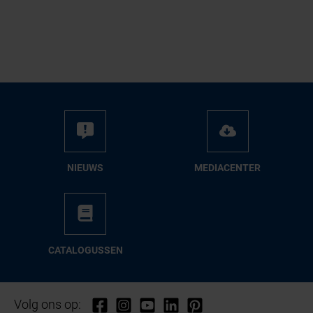
NIEUWS
ME­DIA­CEN­TER
CA­TA­LO­GUS­SEN
Volg ons op: