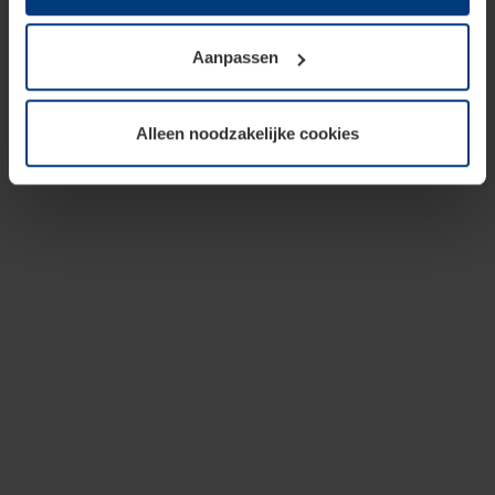
op te slaan voor zover dit voor een correcte werking van
onze pagina's absoluut noodzakelijk is. Voor alle andere
Aanpassen
soorten cookies is uw toestemming vereist. Uw
toestemming kunt u op elk moment bij de uitleg van de
cookies op pagina
privacyverklaring
op onze website
Alleen noodzakelijke cookies
wijzigen of herroepen.