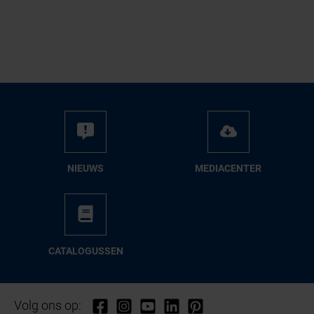
NIEUWS
ME­DIA­CEN­TER
CA­TA­LO­GUS­SEN
Volg ons op: