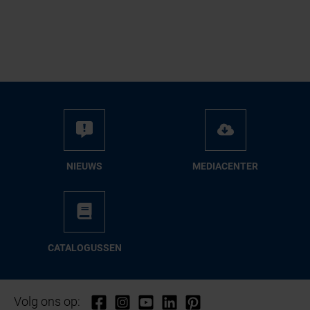
NIEUWS
ME­DIA­CEN­TER
CA­TA­LO­GUS­SEN
Volg ons op: