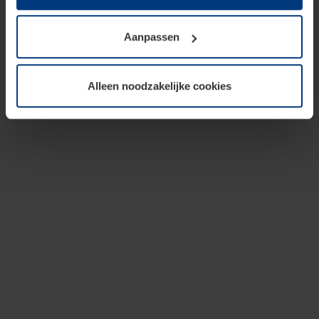
op te slaan voor zover dit voor een correcte werking van
onze pagina's absoluut noodzakelijk is. Voor alle andere
Aanpassen
soorten cookies is uw toestemming vereist. Uw
toestemming kunt u op elk moment bij de uitleg van de
cookies op pagina
privacyverklaring
op onze website
Alleen noodzakelijke cookies
wijzigen of herroepen.