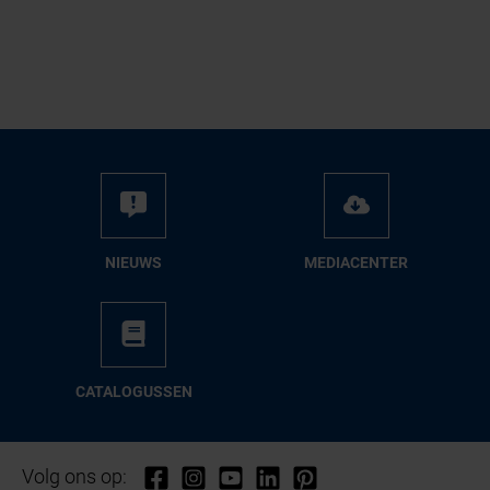
NIEUWS
ME­DIA­CEN­TER
CA­TA­LO­GUS­SEN
Volg ons op: