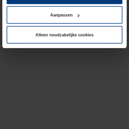
op te slaan voor zover dit voor een correcte werking van
onze pagina's absoluut noodzakelijk is. Voor alle andere
Aanpassen
soorten cookies is uw toestemming vereist. Uw
toestemming kunt u op elk moment bij de uitleg van de
cookies op pagina
privacyverklaring
op onze website
Alleen noodzakelijke cookies
wijzigen of herroepen.