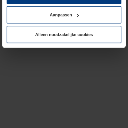
op te slaan voor zover dit voor een correcte werking van
onze pagina's absoluut noodzakelijk is. Voor alle andere
Aanpassen
soorten cookies is uw toestemming vereist. Uw
toestemming kunt u op elk moment bij de uitleg van de
cookies op pagina
privacyverklaring
op onze website
Alleen noodzakelijke cookies
wijzigen of herroepen.