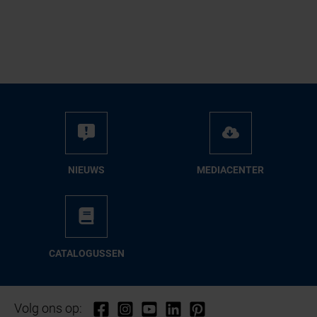
NIEUWS
ME­DIA­CEN­TER
CA­TA­LO­GUS­SEN
Volg ons op: