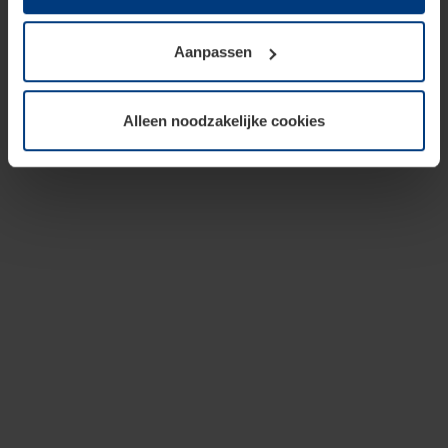
op te slaan voor zover dit voor een correcte werking van
onze pagina's absoluut noodzakelijk is. Voor alle andere
Aanpassen
soorten cookies is uw toestemming vereist. Uw
toestemming kunt u op elk moment bij de uitleg van de
cookies op pagina
privacyverklaring
op onze website
Alleen noodzakelijke cookies
wijzigen of herroepen.