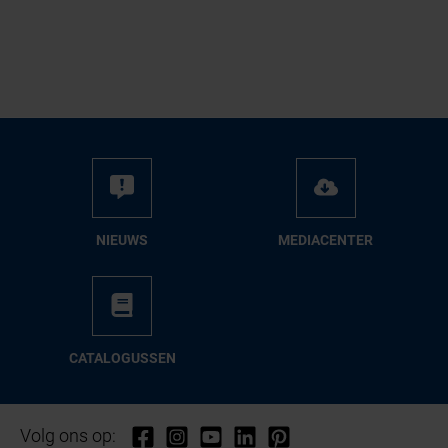
NIEUWS
ME­DIA­CEN­TER
CA­TA­LO­GUS­SEN
Volg ons op: